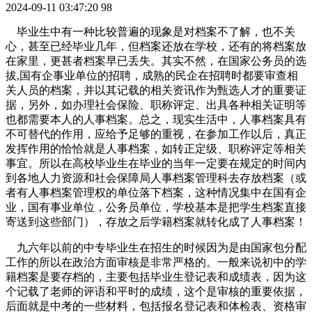
2024-09-11 03:47:20
98
毕业生中有一种比较普遍的现象是对档案不了解，也不关
心，甚至已经毕业几年，但档案还放在学校，还有的将档案放
在家里，更甚者档案早已丢失。其实不然，在国家公务员的选
拔,国有企事业单位的招聘，成熟的民企在招聘时都要审查相
关人员的档案，并以其记载的相关资讯作为甄选人才的重要证
据，另外，如办理社会保险、职称评定、出具各种相关证明等
也都需要本人的人事档案。总之，现实生活中，人事档案具有
不可替代的作用，应给予足够的重视，在参加工作以后，真正
发挥作用的恰恰就是人事档案，如转正定级、职称评定等相关
事宜。所以在高校毕业生在毕业的当年一定要在规定的时间内
到各地人力资源和社会保障局人事档案管理科去存放档案（或
者有人事档案管理权的单位落下档案，这种情况集中在国有企
业，国有事业单位，公务员单位，学校基本是把学生档案直接
寄送到这些部门），存放之后学籍档案就转化成了人事档案！
九六年以前的中专毕业生在招生的时候因为是由国家包分配
工作的所以在政治方面审核是非常严格的。一般来说初中的学
籍档案是要存档的，主要包括毕业生登记表和成绩表，因为这
个记载了老师的评语和平时的成绩，这个是审核的重要依据，
后面就是中考的一些材料，包括报名登记表和体检表、资格审