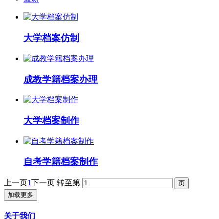
大学档案仿制
成教学籍档案办理
大学档案制作
自考学籍档案制作
上一页
1
下一页
转至第
加载更多
关于我们